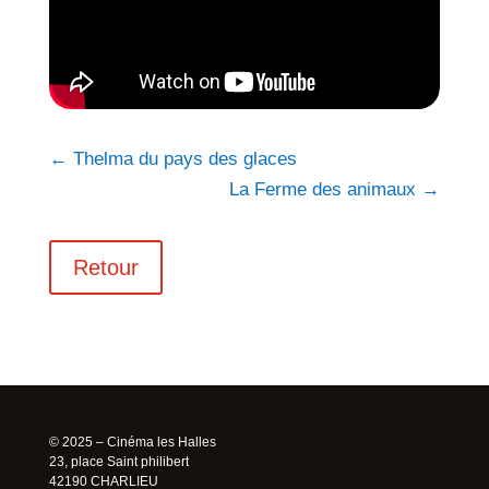
←
Thelma du pays des glaces
La Ferme des animaux
→
Retour
© 2025 – Cinéma les Halles
23, place Saint philibert
42190 CHARLIEU