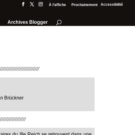
Accessibilité
À l’affiche
Prochainement
Archives Blogger
///////////////////////
an Brückner
////////////////
aires du IIIe Reich se retrouvent dans une