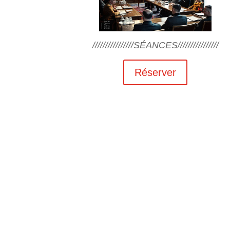
////////////////SÉANCES////////////////
Réserver