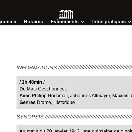
gramme
Horaires
Evènements
Infos pratiques
INFORMATIONS /////////////////////////////////////////////////////
/
1h 48min
/
De
Matti Geschonneck
Avec
Philipp Hochmair, Johannes Allmayer, Maximili
Genres
Drame, Historique
SYNOPSIS ////////////////////////////////////////////////////////////
Au matin du 20 janvier 1942, une quinzaine de dignit