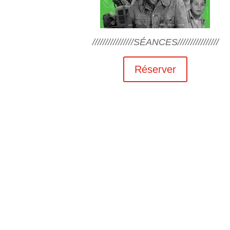
////////////////SÉANCES////////////////
Réserver