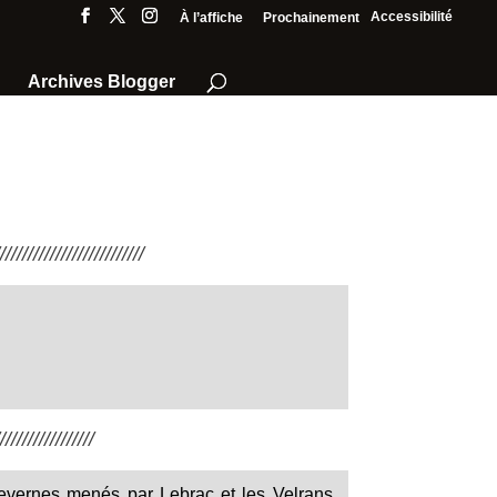
Accessibilité
À l’affiche
Prochainement
Archives Blogger
///////////////////////
////////////////
gevernes menés par Lebrac et les Velrans,