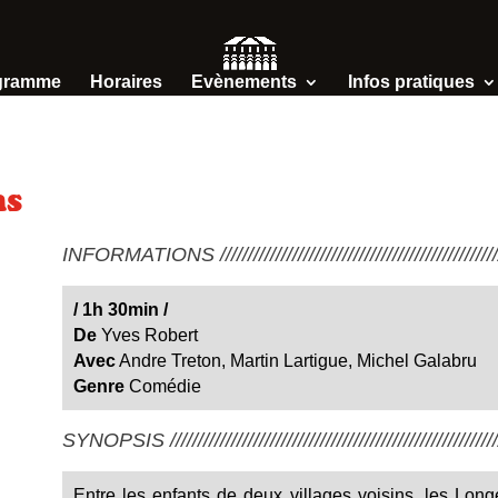
gramme
Horaires
Evènements
Infos pratiques
ns
INFORMATIONS /////////////////////////////////////////////////////
/
1h 30min
/
De
Yves Robert
Avec
Andre Treton, Martin Lartigue, Michel Galabru
Genre
Comédie
SYNOPSIS ////////////////////////////////////////////////////////////
Entre les enfants de deux villages voisins, les Lon