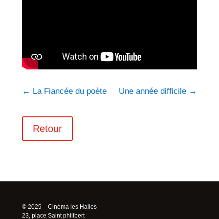
←
La Fiancée du poète
Une année difficile
→
Retour
© 2025 – Cinéma les Halles
23, place Saint philibert