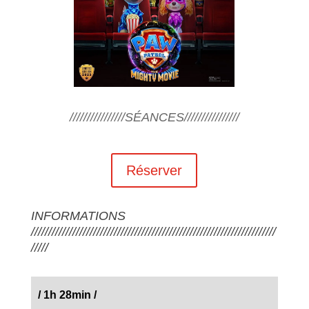
////////////////SÉANCES////////////////
Réserver
INFORMATIONS
///////////////////////////////////////////////////////////////////////
/////
/
1h 28min
/