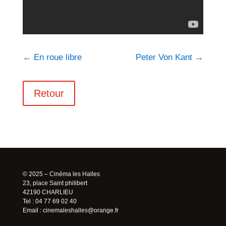
←
En roue libre
Peter Von Kant
→
Retour
© 2025 – Cinéma les Halles
23, place Saint philibert
42190 CHARLIEU
Tel : 04 77 69 02 40
Email :
cinemaleshalles@orange.fr