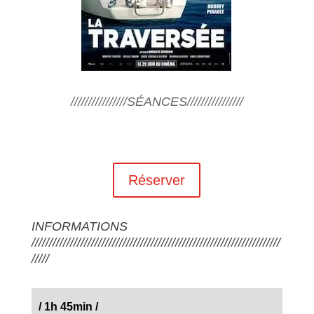
////////////////SÉANCES////////////////
Réserver
INFORMATIONS
///////////////////////////////////////////////////////////////////////
/////
/
1h 45min
/