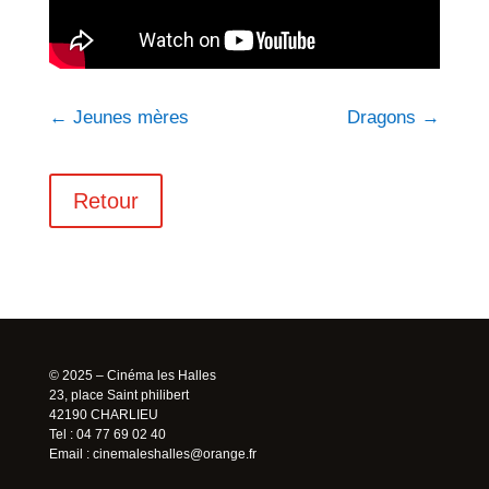
←
Jeunes mères
Dragons
→
Retour
© 2025 – Cinéma les Halles
23, place Saint philibert
42190 CHARLIEU
Tel : 04 77 69 02 40
Email :
cinemaleshalles@orange.fr