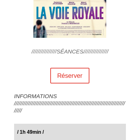
////////////////SÉANCES////////////////
Réserver
INFORMATIONS
///////////////////////////////////////////////////////////////////////
/////
/
1h 49min
/