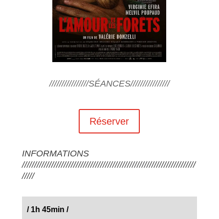
////////////////SÉANCES////////////////
Réserver
INFORMATIONS
///////////////////////////////////////////////////////////////////////
/////
/ 1h 45min
/