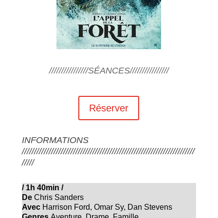
////////////////SÉANCES////////////////
Réserver
INFORMATIONS
///////////////////////////////////////////////////////////////////////
/////
/
1h 40min
/
De
Chris Sanders
Avec
Harrison Ford, Omar Sy, Dan Stevens
Genres
Aventure
,
Drame
,
Famille