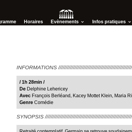
gramme
Horaires
Evènements
Infos pratiques
INFORMATIONS /////////////////////////////////////////////////////
/
1h 28min
/
De
Delphine Lehericey
Avec
François Berléand, Kacey Mottet Klein, Maria Ri
Genre
Comédie
SYNOPSIS ////////////////////////////////////////////////////////////
Retraité contemplatif, Germain se retrouve soudainem