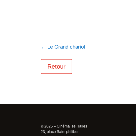
←
Le Grand chariot
Retour
© 2025 – Cinéma les Halles
23, place Saint philibert