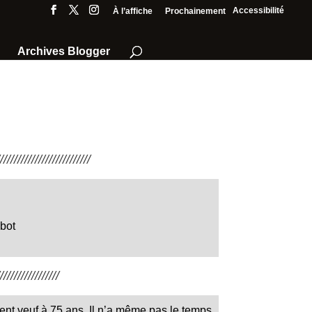
Accessibilité
À l’affiche
Prochainement
Archives Blogger
///////////////////////
bot
////////////////
ent veuf à 75 ans. Il n’a même pas le temps