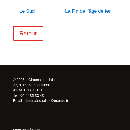
←
Le Sud
La Fin de l’âge de fer
→
Retour
© 2025 – Cinéma les Halles
23, place Saint philibert
42190 CHARLIEU
Tel : 04 77 69 02 40
Email :
cinemaleshalles@orange.fr
Mentions légales