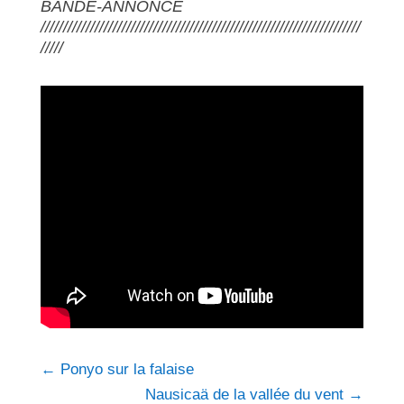
BANDE-ANNONCE
///////////////////////////////////////////////////////////////////////
/////
←
Ponyo sur la falaise
Nausicaä de la vallée du vent
→