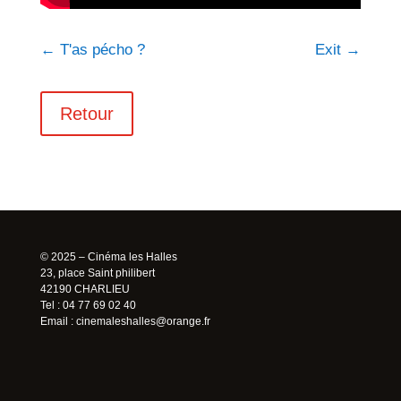
←
T'as pécho ?
Exit
→
Retour
© 2025 – Cinéma les Halles
23, place Saint philibert
42190 CHARLIEU
Tel : 04 77 69 02 40
Email :
cinemaleshalles@orange.fr