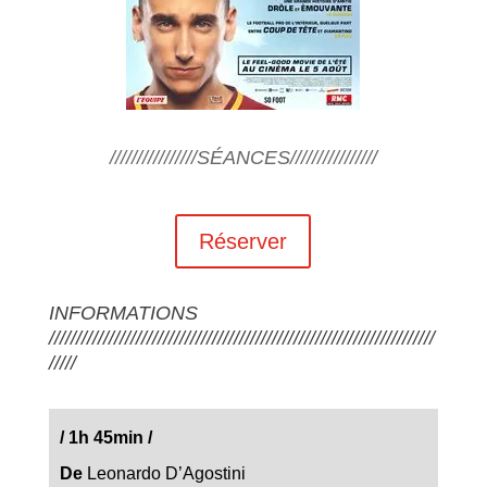
////////////////SÉANCES////////////////
Réserver
INFORMATIONS
///////////////////////////////////////////////////////////////////////
/////
/
1h 45min
/
De
Leonardo D’Agostini