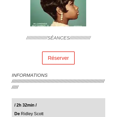
////////////////SÉANCES////////////////
Réserver
INFORMATIONS
///////////////////////////////////////////////////////////////////////
/////
/
2h 32min
/
De
Ridley Scott