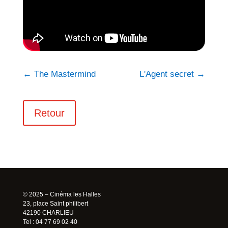
←
The Mastermind
L'Agent secret
→
Retour
© 2025 – Cinéma les Halles
23, place Saint philibert
42190 CHARLIEU
Tel : 04 77 69 02 40