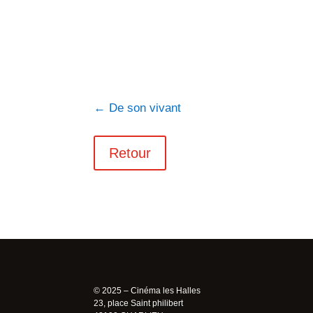
←
De son vivant
Retour
© 2025 – Cinéma les Halles
23, place Saint philibert