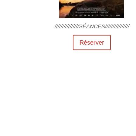
////////////////SÉANCES////////////////
Réserver