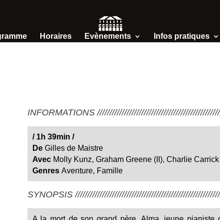
gramme
Horaires
Evènements
Infos pratiques
INFORMATIONS /////////////////////////////////////////////////////
/
1h 39min
/
De
Gilles de Maistre
Avec
Molly Kunz, Graham Greene (II), Charlie Carrick
Genres
Aventure
,
Famille
SYNOPSIS ////////////////////////////////////////////////////////////
A la mort de son grand père, Alma, jeune pianiste