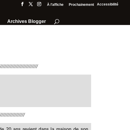
Accessibilité
À l’affiche
Prochainement
Archives Blogger
///////////////////////
////////////////
 de 20 ans revient dans la maison de son