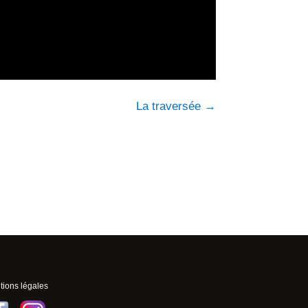
La traversée
→
ions légales