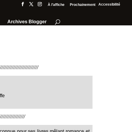
Accessibilité
À l’affiche
Prochainement
Archives Blogger
///////////////////////
ffe
////////////////
st connue pour ses livres mêlant romance et