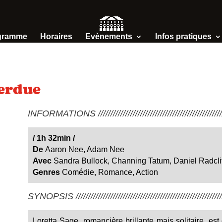
gramme
Horaires
Evènements
Infos pratiques
perdue
INFORMATIONS /////////////////////////////////////////////////////
/
1h 32min
/
De
Aaron Nee, Adam Nee
Avec
Sandra Bullock, Channing Tatum, Daniel Radcli
Genres
Comédie, Romance, Action
SYNOPSIS ////////////////////////////////////////////////////////////
Loretta Sage, romancière brillante mais solitaire, e