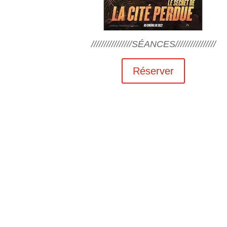
////////////////SÉANCES////////////////
Réserver