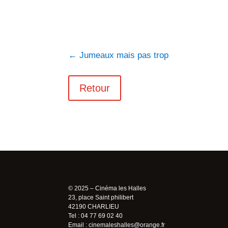
←
Jumeaux mais pas trop
Retour
© 2025 – Cinéma les Halles
23, place Saint philibert
42190 CHARLIEU
Tel : 04 77 69 02 40
Email :
cinemaleshalles@orange.fr