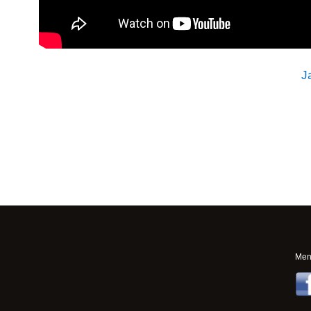
J
Ment