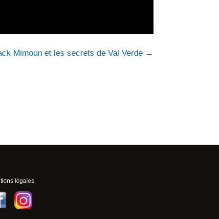
ack Mimoun et les secrets de Val Verde
→
ions légales