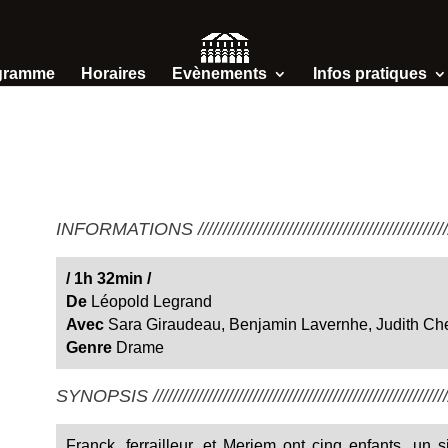
gramme
Horaires
Evènements
Infos pratiques
INFORMATIONS /////////////////////////////////////////////////////
/
1h 32min
/
De
Léopold Legrand
Avec
Sara Giraudeau, Benjamin Lavernhe, Judith Ch
Genre
Drame
SYNOPSIS ////////////////////////////////////////////////////////////
Franck, ferrailleur, et Meriem ont cinq enfants, un