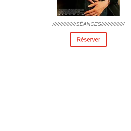
////////////////SÉANCES////////////////
Réserver