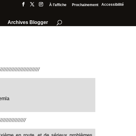
Accessibilité
À l’affiche
Prochainement
Archives Blogger
///////////////////////
emla
////////////////
 sixième en route, et de sérieux problèmes