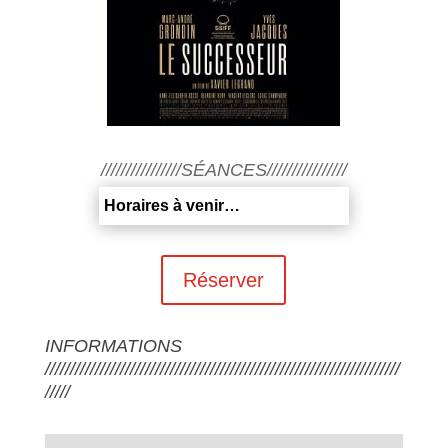
////////////////SÉANCES////////////////
Horaires à venir…
Réserver
INFORMATIONS
///////////////////////////////////////////////////////////////////////
/////