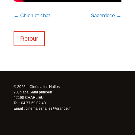
←
Chien et chat
Sacerdoce
→
Retour
© 2025 – Cinéma les Halles
23, place Saint philibert
42190 CHARLIEU
Tel : 04 77 69 02 40
Email :
cinemaleshalles@orange.fr