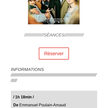
////////////////SÉANCES////////////////
Réserver
INFORMATIONS
///////////////////////////////////////////////////////////////////////
/////
/ 1h 18min /
De
Emmanuel Poulain-Arnaud