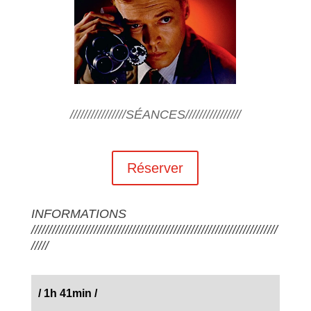
////////////////SÉANCES////////////////
Réserver
INFORMATIONS
///////////////////////////////////////////////////////////////////////
/////
/
1h 41min
/