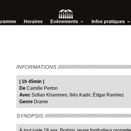
gramme
Horaires
Evènements
Infos pratiques
INFORMATIONS /////////////////////////////////////////////////////
|
1h 45min
|
De
Camille Perton
Avec
Sofian Khammes, Iliès Kadri, Édgar Ramírez
Genre
Drame
SYNOPSIS ////////////////////////////////////////////////////////////
À tout juste 18 ans, Brahim, jeune footballeur promette