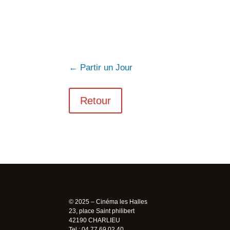
←
Partir un Jour
Retour
© 2025 – Cinéma les Halles
23, place Saint philibert
42190 CHARLIEU
Tel : 04 77 69 02 40