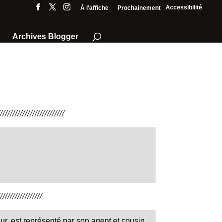
Accessibilité
À l’affiche
Prochainement
Archives Blogger
///////////////////////
////////////////
ur, est représenté par son agent et cousin