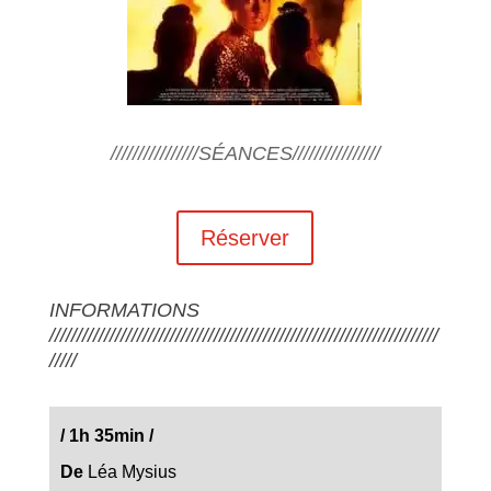
////////////////SÉANCES////////////////
Réserver
INFORMATIONS
///////////////////////////////////////////////////////////////////////
/////
/
1h 35min
/
De
Léa Mysius