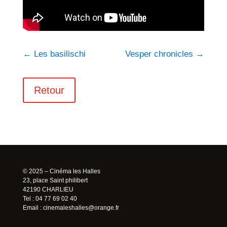
←
Les basilischi
Vesper chronicles
→
Retour
© 2025 – Cinéma les Halles
23, place Saint philibert
42190 CHARLIEU
Tel : 04 77 69 02 40
Email :
cinemaleshalles@orange.fr