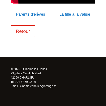
←
Parents d'élèves
La fille à la valise
→
Retour
© 2025 – Cinéma les Halles
23, place Saint philibert
42190 CHARLIEU
Tel : 04 77 69 02 40
Email :
cinemaleshalles@orange.fr