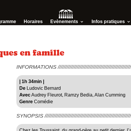
gramme
Horaires
Evènements
Infos pratiques
ques en famille
INFORMATIONS /////////////////////////////////////////////////////
|
1h 34min
|
De
Ludovic Bernard
Avec
Audrey Fleurot, Ramzy Bedia, Alan Cumming
Genre
Comédie
SYNOPSIS ////////////////////////////////////////////////////////////
Chez les Toussaint, du grand-père au petit dernier, l’