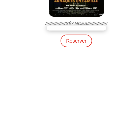
////////////////SÉANCES////////////////
Réserver