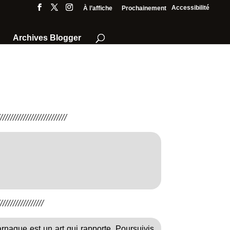
Accessibilité
À l’affiche
Prochainement
Archives Blogger
///////////////////////
////////////////
arnaque est un art qui rapporte. Poursuivis,