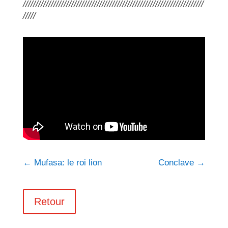
///////////////////////////////////////////////////////////////////////
/////
←
Mufasa: le roi lion
Conclave
→
Retour