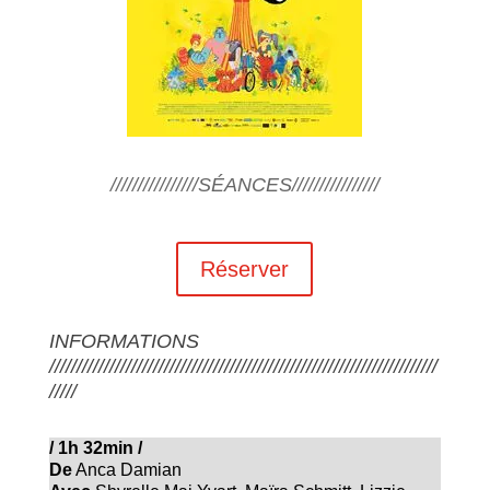
////////////////SÉANCES////////////////
Réserver
INFORMATIONS
///////////////////////////////////////////////////////////////////////
/////
/
1h 32min
/
De
Anca Damian