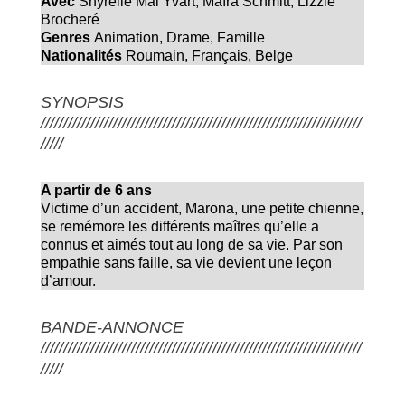
Avec
Shyrelle Mai Yvart, Maïra Schmitt, Lizzie
Brocheré
Genres
Animation
,
Drame
,
Famille
Nationalités
Roumain, Français, Belge
SYNOPSIS
///////////////////////////////////////////////////////////////////////
/////
A partir de 6 ans
Victime d’un accident, Marona, une petite chienne,
se remémore les différents maîtres qu’elle a
connus et aimés tout au long de sa vie. Par son
empathie sans faille, sa vie devient une leçon
d’amour.
BANDE-ANNONCE
///////////////////////////////////////////////////////////////////////
/////