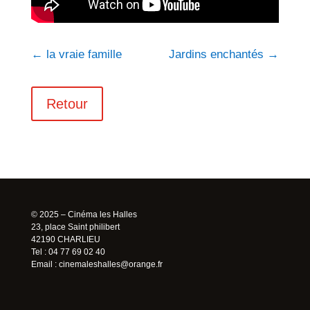
←
la vraie famille
Jardins enchantés
→
Retour
© 2025 – Cinéma les Halles
23, place Saint philibert
42190 CHARLIEU
Tel : 04 77 69 02 40
Email :
cinemaleshalles@orange.fr