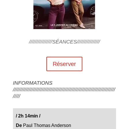
////////////////SÉANCES////////////////
Réserver
INFORMATIONS
///////////////////////////////////////////////////////////////////////
/////
/
2h 14min
/
De
Paul Thomas Anderson