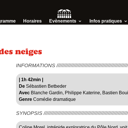
gramme
Horaires
Evènements
Infos pratiques
des neiges
INFORMATIONS /////////////////////////////////////////////////////
|
1h 42min
|
De
Sébastien Betbeder
Avec
Blanche Gardin, Philippe Katerine, Bastien Boui
Genre
Comédie dramatique
SYNOPSIS ////////////////////////////////////////////////////////////
Coline Morel, intrépide exploratrice du Pôle Nord, voit