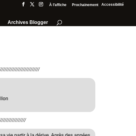
Accessibilité
À l’affiche
Prochainement
Archives Blogger
///////////////////////
llon
////////////////
 sa vie partir à la dérive. Après des années