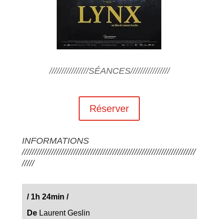
////////////////SÉANCES////////////////
Réserver
INFORMATIONS
///////////////////////////////////////////////////////////////////////
/////
/
1h 24min
/
De
Laurent Geslin