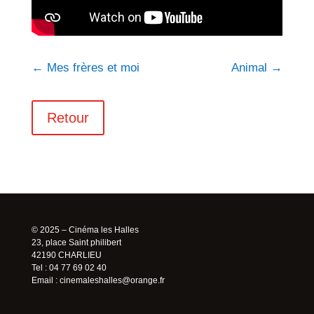
←
Mes frères et moi
Animal
→
Retour
© 2025 – Cinéma les Halles
23, place Saint philibert
42190 CHARLIEU
Tel : 04 77 69 02 40
Email :
cinemaleshalles@orange.fr