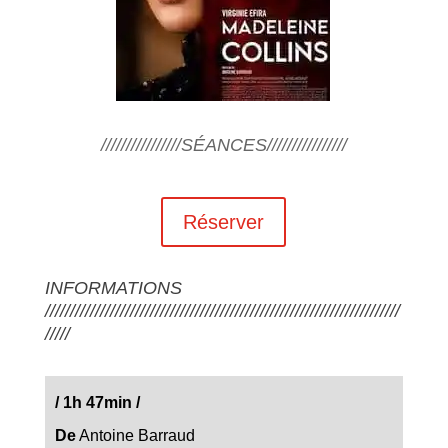
////////////////SÉANCES////////////////
Réserver
INFORMATIONS
///////////////////////////////////////////////////////////////////////
/////
/
1h 47min
/
De
Antoine Barraud