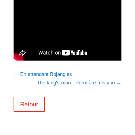
←
En attendant Bojangles
The king's man : Première mission
→
Retour