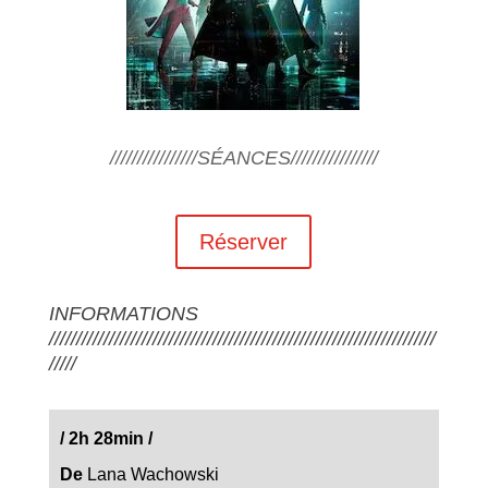
////////////////SÉANCES////////////////
Réserver
INFORMATIONS
///////////////////////////////////////////////////////////////////////
/////
/
2h 28min
/
De
Lana Wachowski