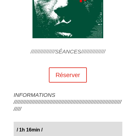
////////////////SÉANCES////////////////
Réserver
INFORMATIONS
///////////////////////////////////////////////////////////////////////
/////
/ 1h 16min /