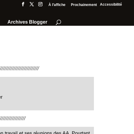
Accessibilité
À l’affiche
Prochainement
Archives Blogger
///////////////////////
er
////////////////
on travail et ses réunions des AA. Pourtant,