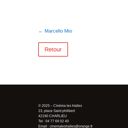
←
Marcello Mio
Retour
© 2025 – Cinéma les Halles
23, place Saint philibert
42190 CHARLIEU
Tel : 04 77 69 02 40
Email :
cinemaleshalles@orange.fr