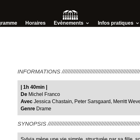
gramme
Horaires
Evènements
Infos pratiques
INFORMATIONS /////////////////////////////////////////////////////
|
1h 40min
|
De
Michel Franco
Avec
Jessica Chastain, Peter Sarsgaard, Merritt Wev
Genre
Drame
SYNOPSIS ////////////////////////////////////////////////////////////
Sylvia mène une vie simple, structurée par sa fille, s