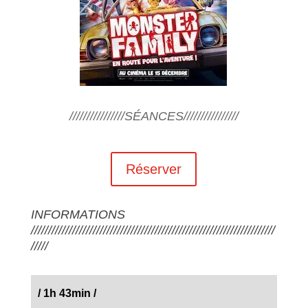
////////////////SÉANCES////////////////
Réserver
INFORMATIONS
///////////////////////////////////////////////////////////////////////
/////
/
1h 43min
/