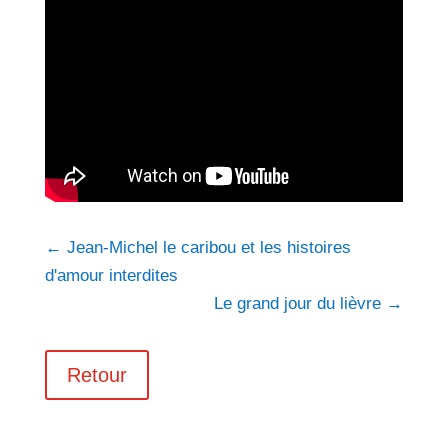
←
Jean-Michel le caribou et les histoires
d'amour interdites
Le grand jour du lièvre
→
Retour