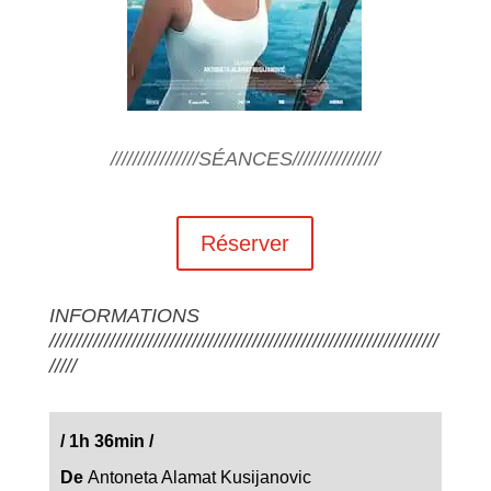
////////////////SÉANCES////////////////
Réserver
INFORMATIONS
///////////////////////////////////////////////////////////////////////
/////
/
1h 36min
/
De
Antoneta Alamat Kusijanovic