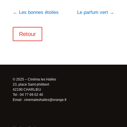
←
Les bonnes étoiles
Le parfum vert
→
Retour
© 2025 – Cinéma les Halles
23, place Saint philibert
42190 CHARLIEU
Tel : 04 77 69 02 40
Email :
cinemaleshalles@orange.fr