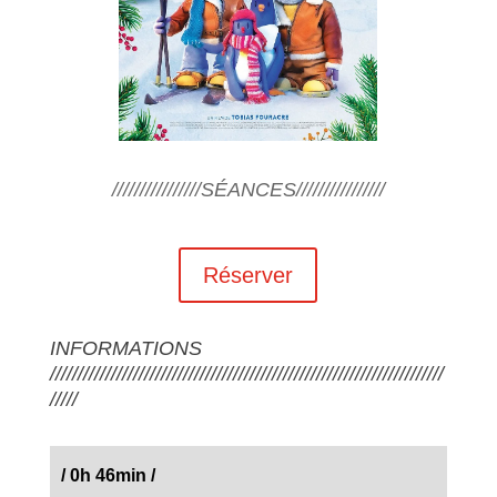
////////////////SÉANCES////////////////
Réserver
INFORMATIONS
///////////////////////////////////////////////////////////////////////
/////
/
0h 46min
/