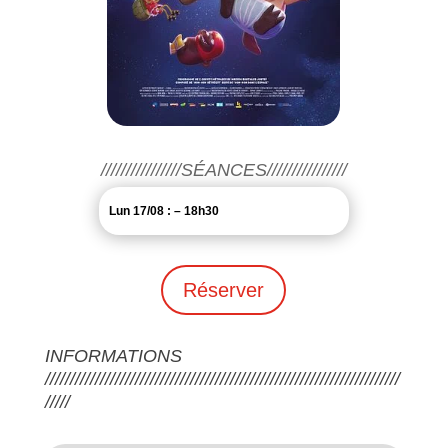
////////////////SÉANCES////////////////
Lun 17/08 : – 18h30
Réserver
INFORMATIONS
///////////////////////////////////////////////////////////////////////
/////