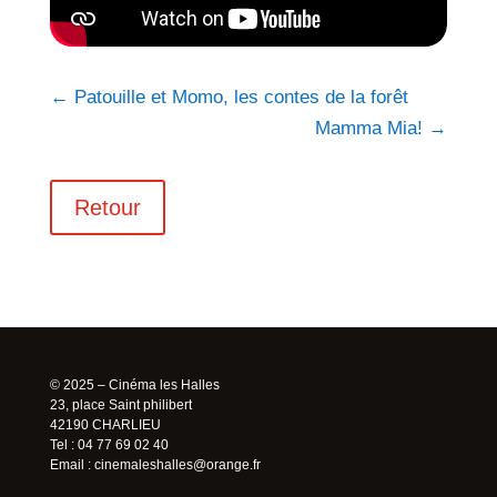
←
Patouille et Momo, les contes de la forêt
Mamma Mia!
→
Retour
© 2025 – Cinéma les Halles
23, place Saint philibert
42190 CHARLIEU
Tel : 04 77 69 02 40
Email :
cinemaleshalles@orange.fr