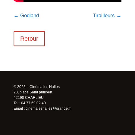
←
Godland
Tirailleurs
→
Retour
© 2025 – Cinéma les Halles
23, place Saint philibert
42190 CHARLIEU
Tel : 04 77 69 02 40
Email :
cinemaleshalles@orange.fr