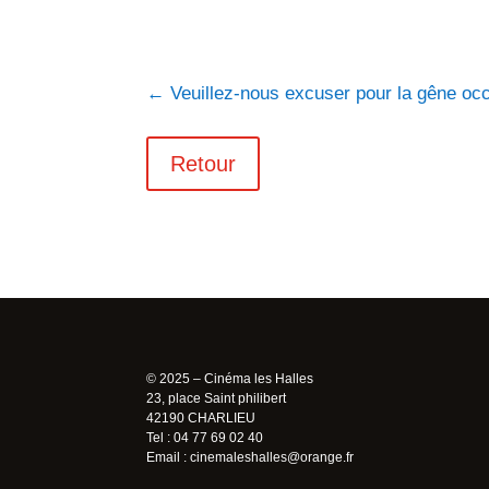
←
Veuillez-nous excuser pour la gêne oc
Retour
© 2025 – Cinéma les Halles
23, place Saint philibert
42190 CHARLIEU
Tel : 04 77 69 02 40
Email :
cinemaleshalles@orange.fr