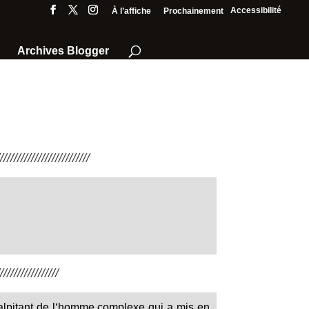
Accessibilité
À l’affiche
Prochainement
Archives Blogger
///////////////////////
////////////////
palpitant de l‘homme complexe qui a mis en