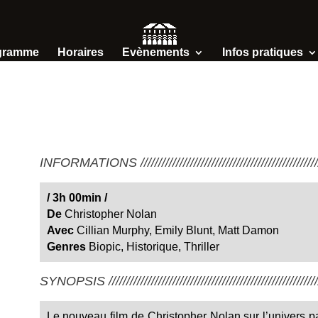
gramme
Horaires
Evènements
Infos pratiques
INFORMATIONS /////////////////////////////////////////////////////
/
3h 00min
/
De
Christopher Nolan
Avec
Cillian Murphy, Emily Blunt, Matt Damon
Genres
Biopic, Historique, Thriller
SYNOPSIS ////////////////////////////////////////////////////////////
Le nouveau film de Christopher Nolan sur l’univers 