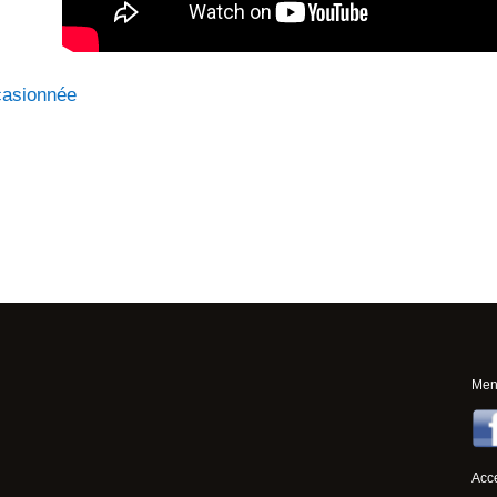
casionnée
Ment
Acce