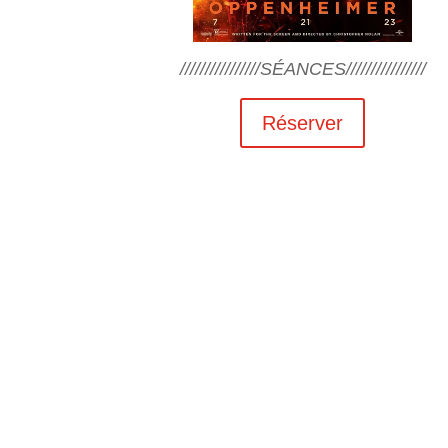
////////////////SÉANCES////////////////
Réserver