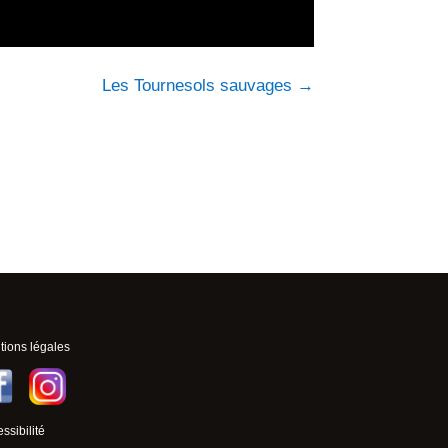
Les Tournesols sauvages
→
ions légales
ssibilité