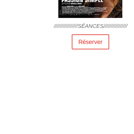
////////////////SÉANCES////////////////
Réserver