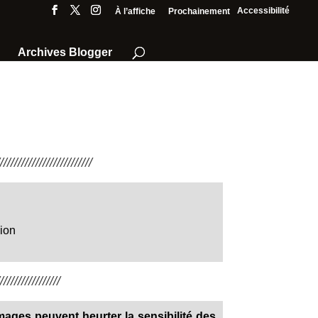
Accessibilité
À l’affiche
Prochainement
Archives Blogger
///////////////////////
ion
////////////////
ages peuvent heurter la sensibilité des