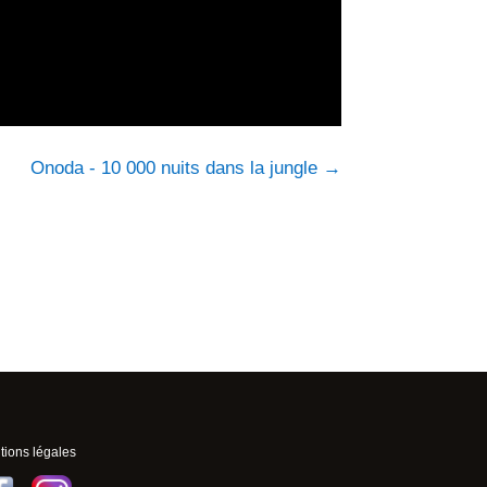
Onoda - 10 000 nuits dans la jungle
→
ions légales