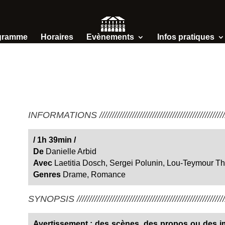
gramme
Horaires
Evènements
Infos pratiques
INFORMATIONS /////////////////////////////////////////////////////
/
1h 39min
/
De
Danielle Arbid
Avec
Laetitia Dosch, Sergei Polunin, Lou-Teymour Th
Genres
Drame
,
Romance
SYNOPSIS ////////////////////////////////////////////////////////////
Avertissement : des scènes, des propos ou des im