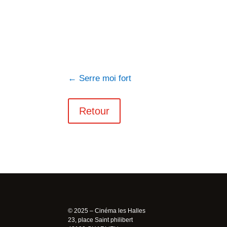
←
Serre moi fort
Retour
© 2025 – Cinéma les Halles
23, place Saint philibert