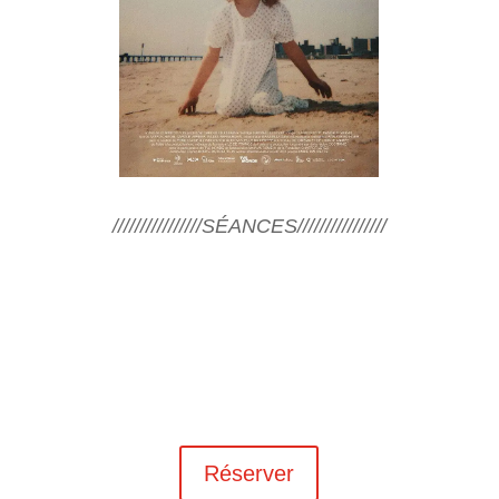
////////////////SÉANCES////////////////
Réserver