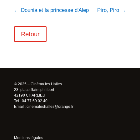
←
Dounia et la princesse d'Alep
Piro, Piro
→
Retour
© 2025 – Cinéma les Halles
23, place Saint philibert
42190 CHARLIEU
Tel : 04 77 69 02 40
Email :
cinemaleshalles@orange.fr
Mentions légales