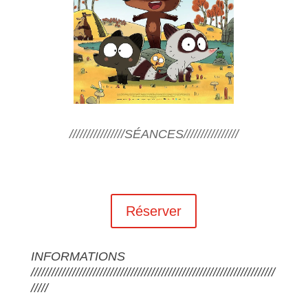
////////////////SÉANCES////////////////
Réserver
INFORMATIONS
///////////////////////////////////////////////////////////////////////
/////