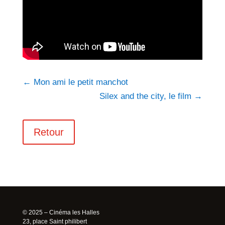
←
Mon ami le petit manchot
Silex and the city, le film
→
Retour
© 2025 – Cinéma les Halles
23, place Saint philibert