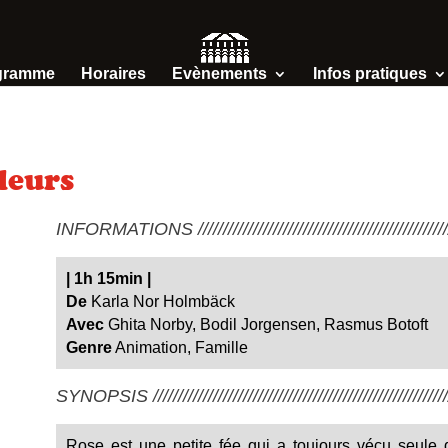
gramme
Horaires
Evènements
Infos pratiques
fleurs
INFORMATIONS /////////////////////////////////////////////////////
|
1h 15min
|
De
Karla Nor Holmbäck
Avec
Ghita Norby, Bodil Jorgensen, Rasmus Botoft
Genre
Animation, Famille
SYNOPSIS ////////////////////////////////////////////////////////////
Rose est une petite fée qui a toujours vécu seule 