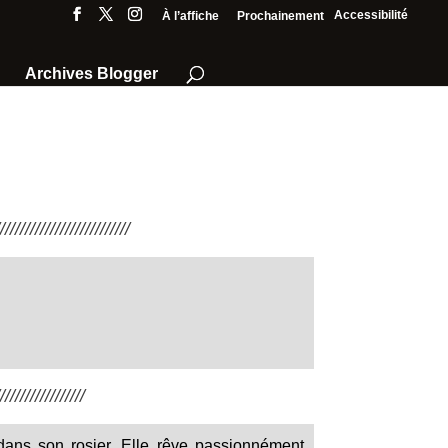
Accessibilité
À l’affiche
Prochainement
Archives Blogger
///////////////////////
////////////////
dans son rosier. Elle rêve passionnément