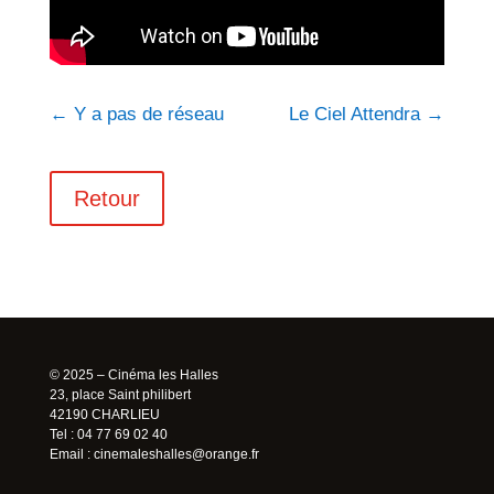
←
Y a pas de réseau
Le Ciel Attendra
→
Retour
© 2025 – Cinéma les Halles
23, place Saint philibert
42190 CHARLIEU
Tel : 04 77 69 02 40
Email :
cinemaleshalles@orange.fr