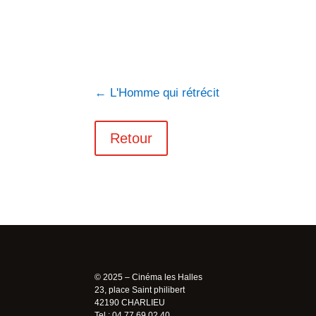
←
L'Homme qui rétrécit
Retour
© 2025 – Cinéma les Halles
23, place Saint philibert
42190 CHARLIEU
Tel : 04 77 69 02 40