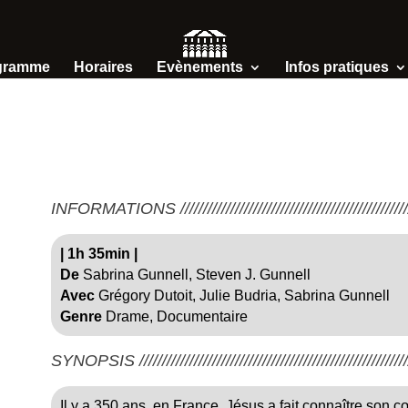
gramme
Horaires
Evènements
Infos pratiques
INFORMATIONS /////////////////////////////////////////////////////
|
1h 35min
|
De
Sabrina Gunnell, Steven J. Gunnell
Avec
Grégory Dutoit, Julie Budria, Sabrina Gunnell
Genre
Drame, Documentaire
SYNOPSIS ////////////////////////////////////////////////////////////
Il y a 350 ans, en France, Jésus a fait connaître son 