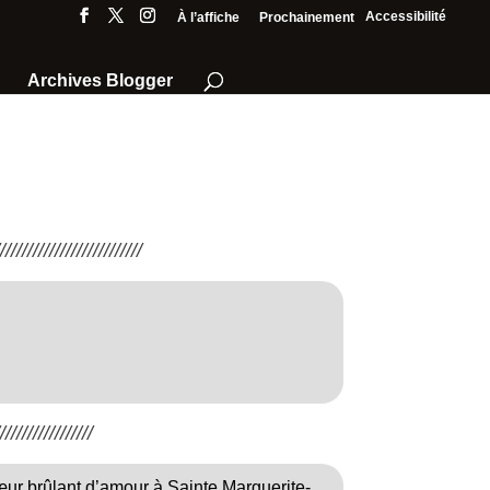
Accessibilité
À l’affiche
Prochainement
Archives Blogger
///////////////////////
////////////////
cœur brûlant d’amour à Sainte Marguerite-