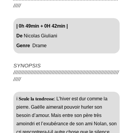
/////
|
0h 49min + 0H 42min
|
De
Nicolas Giuliani
Genre
Drame
SYNOPSIS
///////////////////////////////////////////////////////////////////////
/////
ℹ️ 𝐒𝐞𝐮𝐥𝐞 𝐥𝐚 𝐭𝐞𝐧𝐝𝐫𝐞𝐬𝐬𝐞: L’hiver est dur comme la
pierre. Gaëlle aimerait pouvoir hurler son
besoin d’amour. Mais entre son père très
amoindri et l’exubérance de son ami Nolan, son
cri rencontrera-t-il autre chose que le silence