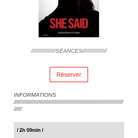
////////////////SÉANCES////////////////
Réserver
INFORMATIONS
///////////////////////////////////////////////////////////////////////
/////
/
2h 09min
/