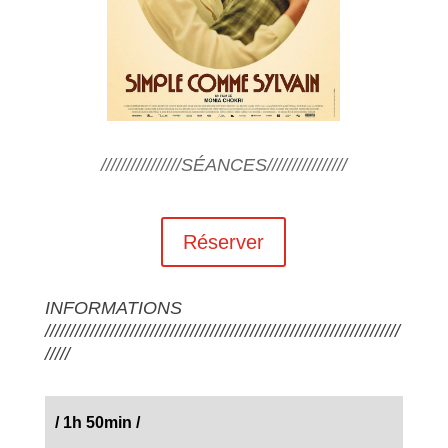
////////////////SÉANCES////////////////
Réserver
INFORMATIONS
///////////////////////////////////////////////////////////////////////
/////
/
1h 50min
/